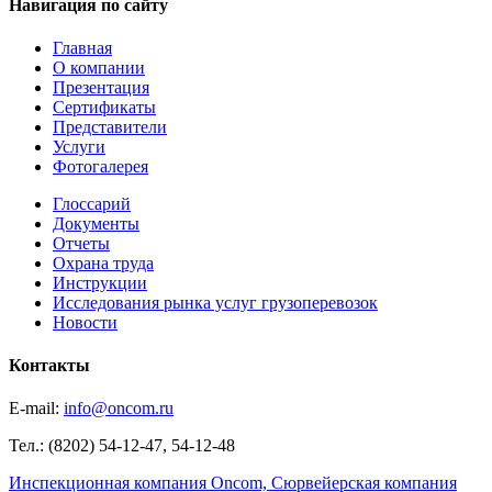
Навигация по сайту
Главная
О компании
Презентация
Сертификаты
Представители
Услуги
Фотогалерея
Глоссарий
Документы
Отчеты
Охрана труда
Инструкции
Исследования рынка услуг грузоперевозок
Новости
Контакты
E-mail:
info@oncom.ru
Тел.: (8202) 54-12-47, 54-12-48
Инспекционная компания Oncom, Сюрвейерская компания