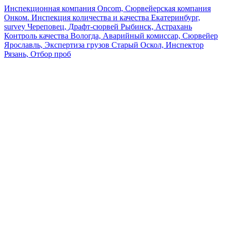
Инспекционная компания Oncom, Сюрвейерская компания
Онком. Инспекция количества и качества Екатеринбург,
survey Череповец, Драфт-сюрвей Рыбинск, Астрахань
Контроль качества Вологда, Аварийный комиссар, Сюрвейер
Ярославль, Экспертиза грузов Старый Оскол, Инспектор
Рязань, Отбор проб