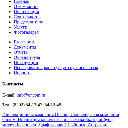
Главная
О компании
Презентация
Сертификаты
Представители
Услуги
Фотогалерея
Глоссарий
Документы
Отчеты
Охрана труда
Инструкции
Исследования рынка услуг грузоперевозок
Новости
Контакты
E-mail:
info@oncom.ru
Тел.: (8202) 54-12-47, 54-12-48
Инспекционная компания Oncom, Сюрвейерская компания
Онком. Инспекция количества и качества Екатеринбург,
survey Череповец, Драфт-сюрвей Рыбинск, Астрахань