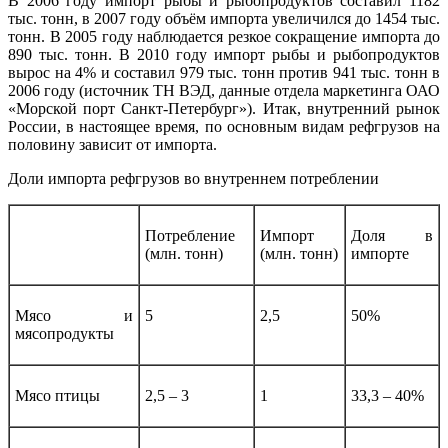
В 2006 году импорт рыбы и рыбопродуктов составил 1182
тыс. тонн, в 2007 году объём импорта увеличился до 1454 тыс.
тонн. В 2005 году наблюдается резкое сокращение импорта до
890 тыс. тонн. В 2010 году импорт рыбы и рыбопродуктов
вырос на 4% и составил 979 тыс. тонн против 941 тыс. тонн в
2006 году (источник ТН ВЭД, данные отдела маркетинга ОАО
«Морской порт Санкт-Петербург»). Итак, внутренний рынок
России, в настоящее время, по основным видам рефгрузов на
половину зависит от импорта.
Доли импорта рефгрузов во внутреннем потреблении
Потребление
Импорт
Доля в
(млн. тонн)
(млн. тонн)
импорте
Мясо и
5
2,5
50%
мясопродукты
Мясо птицы
2,5 – 3
1
33,3 – 40%