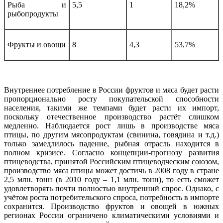
Рыба и
5,5
1
18,2%
рыбопродукты
Фрукты и овощи
8
4,3
53,7%
Внутреннее потребление в России фруктов и мяса будет расти
пропорционально росту покупательской способности
населения, такими же темпами будет расти их импорт,
поскольку отечественное производство растёт слишком
медленно. Наблюдается рост лишь в производстве мяса
птицы, по другим мясопродуктам (свинина, говядина и т.д.)
только замедлилось падение, рыбная отрасль находится в
полном кризисе. Согласно концепции-прогнозу развития
птицеводства, принятой Российским птицеводческим союзом,
производство мяса птицы может достичь в 2008 году в стране
2,5 млн. тонн (в 2010 году – 1,1 млн. тонн), то есть сможет
удовлетворять почти полностью внутренний спрос. Однако, с
учётом роста потребительского спроса, потребность в импорте
сохранится. Производство фруктов и овощей в южных
регионах России ограничено климатическими условиями и