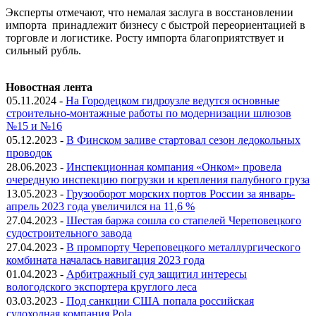
Эксперты отмечают, что немалая заслуга в восстановлении
импорта принадлежит бизнесу с быстрой переориентацией в
торговле и логистике. Росту импорта благоприятствует и
сильный рубль.
Новостная лента
05.11.2024 -
На Городецком гидроузле ведутся основные
строительно-монтажные работы по модернизации шлюзов
№15 и №16
05.12.2023 -
В Финском заливе стартовал сезон ледокольных
проводок
28.06.2023 -
Инспекционная компания «Онком» провела
очередную инспекцию погрузки и крепления палубного груза
13.05.2023 -
Грузооборот морских портов России за январь-
апрель 2023 года увеличился на 11,6 %
27.04.2023 -
Шестая баржа сошла со стапелей Череповецкого
судостроительного завода
27.04.2023 -
В промпорту Череповецкого металлургического
комбината началась навигация 2023 года
01.04.2023 -
Арбитражный суд защитил интересы
вологодского экспортера круглого леса
03.03.2023 -
Под санкции США попала российская
судоходная компания Pola